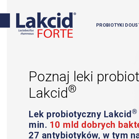
PROBIOTYKI DOUS
PROBIOTYKI
DOUSTNE
LAKCID
FORTE
LAKCID
ENTERO
Poznaj leki probio
®
PROBIOTYKI
Lakcid
GINEKOLOGICZNE
ANTYBIOTYKOTERAPIA
®
Lek probiotyczny Lakcid
min.
10 mld
dobrych bakte
ZDROWE
JELITA
27 antybiotyków, w tym na