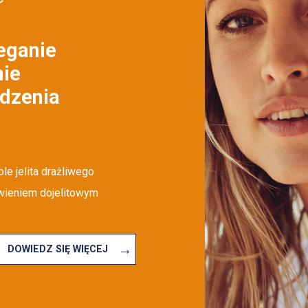
eganie
nie
dzenia
e jelita drażliwego
wieniem dojelitowym
→
DOWIEDZ SIĘ WIĘCEJ