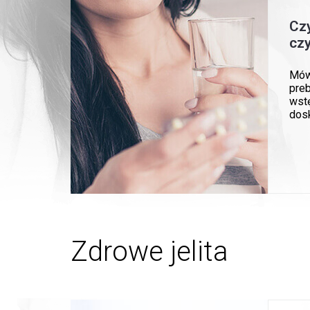
Czy
czy
Mówi
preb
wstę
dosk
Zdrowe jelita