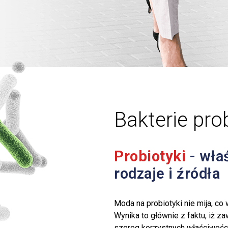
Bakterie pro
Probiotyki
- wła
rodzaje i źródła
Moda na probiotyki nie mija, co 
Wynika to głównie z faktu, iż z
szereg korzystnych właściwośc