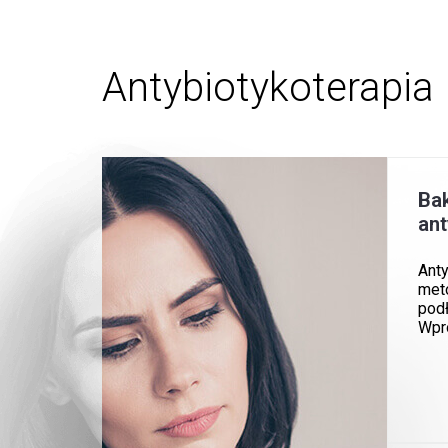
Antybiotykoterapia
Bak
ant
Ant
meto
podł
Wpro