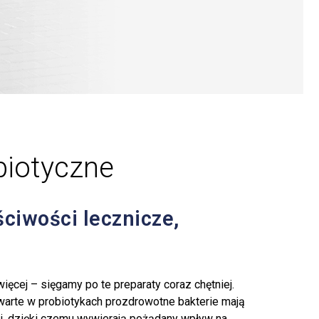
biotyczne
ściwości lecznicze,
więcej – sięgamy po te preparaty coraz chętniej.
awarte w probiotykach prozdrowotne bakterie mają
i, dzięki czemu wywierają pożądany wpływ na