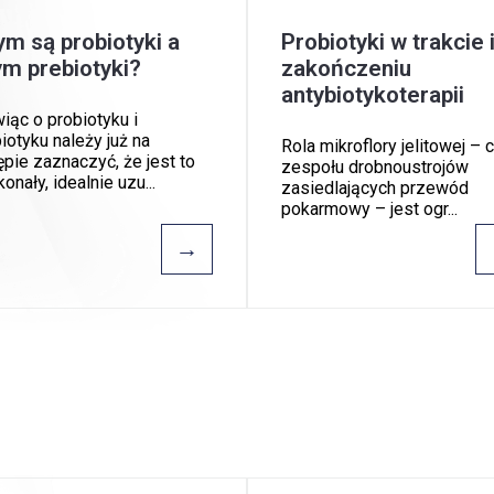
m są probiotyki a
Probiotyki w trakcie 
m prebiotyki?
zakończeniu
antybiotykoterapii
ąc o probiotyku i
iotyku należy już na
Rola mikroflory jelitowej – c
pie zaznaczyć, że jest to
zespołu drobnoustrojów
onały, idealnie uzu...
zasiedlających przewód
pokarmowy – jest ogr...
→