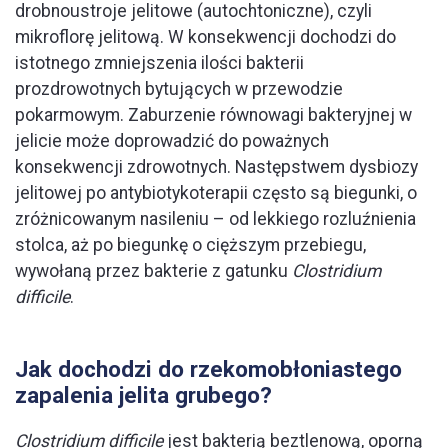
drobnoustroje jelitowe (autochtoniczne), czyli
mikroflorę jelitową. W konsekwencji dochodzi do
istotnego zmniejszenia ilości bakterii
prozdrowotnych bytujących w przewodzie
pokarmowym. Zaburzenie równowagi bakteryjnej w
jelicie może doprowadzić do poważnych
konsekwencji zdrowotnych. Następstwem dysbiozy
jelitowej po antybiotykoterapii często są biegunki, o
zróżnicowanym nasileniu – od lekkiego rozluźnienia
stolca, aż po biegunkę o cięższym przebiegu,
wywołaną przez bakterie z gatunku
Clostridium
difficile
.
Jak dochodzi do rzekomobłoniastego
zapalenia jelita grubego?
Clostridium difficile
jest bakterią beztlenową, oporną