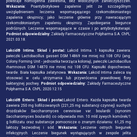
powstaje homogenna zawiesina, bez widocznych zanieczyszczeń.
Wskazania:
Poantybiotykowe zapalenie jelit ze szczególnym
uwzględnieniem leczenia wspomagającego rzekomobłoniastego
zapalenia okrężnicy; jako leczenie głównie przy nawracającym
rzekomobłoniastym zapaleniu okrężnicy. Zapobieganie biegunce
podróżnych. Leczenie wspomagające w czasie i po antybiotykoterapii.
Podmiot odpowiedzialny:
Zakłady Farmaceutyczne Polpharma S.A. ChPL:
2021.03.18.
Lakcid® Intima. Skład i postać:
Lakcid Intima. 1 kapsułka zawiera:
pałeczki Lactobacillus gasseri DSM 14869 nie mniej niż 108 CFU (ang.
Colony Forming Unit - jednostka tworząca kolonię), pałeczki Lactobacillus
rhamnosus DSM 14870 nie mniej niż 108 CFU. Kapsułki dopochwowe,
twarde. Biała kapsułka żelatynowa.
Wskazania:
Lakcid Intima zaleca się
stosować w celu utrzymania lub przywrócenia prawidłowej flory
bakteryjnej pochwy.
Podmiot odpowiedzialny:
Zakłady Farmaceutyczne
Polpharma S.A. ChPL: 2020.12.15
Lakcid® Entero. Skład i postać:
Lakcid Entero. Każda kapsułka twarda
zawiera 250 mg liofilizowanych (221,25 mg substancji czynnej) suchych
drożdżaków Saccharomyces cerevisiae var. boulardii (synonim
Saccharomyces boulardii) co odpowiada min. 10 mld żywych komórek/1
g liofilizatu oraz substancje pomocnicze o znanym działaniu: 61,25 mg
laktozy bezwodnej i sód.
Wskazania:
Leczenie ostrych biegunek
infekcyjnych. Leczenie biegunek występujących w zespole jelita