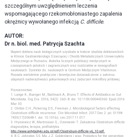
szczególnym uwzględnieniem leczenia
wspomagającego rzekomobłoniastego zapalenia
okrężnicy wywołanego infekcją
C. difficile
.
AUTOR:
Dr n. biol. med. Patrycja Szachta
Stopień doktora nauk biologicznych uzyskała w trakcie studiów doktoranckich
w Klinice Gastroenterologii Dziecięcej i Chorób Metabolicznych Uniwersytetu
Medycznego w Poznaniu. Autorka licznych publikacji medycznych w
czasopismach polskich i zagranicznych oraz rozdziałów w monografiach
naukowych. Dyrektor ds. naukowych w Centrum Medycznym VitaImmun.
Posiada wieloletnie praktyczne i teoretyczne doświadczenie z zakresu
utajonych nadwrażliwości pokarmowych oraz zaburzeń mikroflory jelitowej.
Piśmiennictwo:
1. Lange K., Buerger M., Stallmach A., Bruns T. Effects of Antibiotics on Gut
Microbiota. Dig Dis. 2016; 34(3): 260–8. doi: 10.1159/000443360. Epub 2016
Mar 30.
2. Chilton C.H., Pickering D.S., Freeman J. Microbiological factors affecting
Clostridium difficile recurrence. Clin Microbiol Infect. 2017 Dec 2. pii: S1198-
743X(17)30648-1. doi: 10.1016/j. cmi.2017.11.017.
3. Hryniewicz W., Martirosian G., Ozorowski T. Zakażenia Clostridium difficile:
diagnostyka, terapia, profilaktyka.
http://www.antybiotyki.edu.pl/pdf/Clostridium-difficile-v6_10.pdf.
4. B.C. Johnston, S.S. Ma, J.Z. Goldenberg i wsp. Probiotics for the prevention