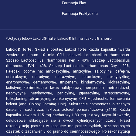
Farmacja Play
Farmacja Praktyczna
*Dotyczy leków Lakcid® forte, Lakcid® Intima i Lakcid® Entero:
Lakcid® forte.
Skład i postać:
Lakcid forte Każda kapsułka twarda
zawiera minimum 10 mld CFU pałeczek Lactobacillus rhamnosus:
Szczep Lactobacillus rhamnosus Pen - 40%; Szczep Lactobacillus
rhamnosus E/N - 40%; Szczep Lactobacillus rhamnosus Oxy - 20%;
Pałeczki oporne na: amoksycylinę, ampicylinę, azlocylinę, cefepim,
cefotaksym, cefradynę, ceftazydym, cefuroksym, doksycyklinę,
erytromycynę, gentamycynę, imipenem, klindamycynę, kloksacylinę,
kolistynę, kotrimoksazol, kwas nalidyksowy, meropenem, metronidazol,
neomycynę, netylmycynę, penicylinę, piperacylinę, streptomycynę,
teikoplaninę, tobramycynę, wankomycynę. CFU – jednostka formowania
kolonii (ang. Colony Forming Unit). Substancje pomocnicze o znanym
działaniu: sacharoza, laktoza, żółcień pomarańczowa (E110). Każda
kapsułka zawiera 115 mg sacharozy i 83 mg laktozy. Kapsułki twarde,
celulozowe, składające się z dwóch cylindrycznych części. Przed
rekonstytucją proszek w kapsułce ma postać sypkich, rozdrobnionych
cząstek o zabarwieniu od jasno do ciemnobeżowego. Po rekonstytucji