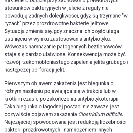
Bakterie
C.difficile
przy zachowaniu prawidłowych
stosunków bakteryjnych w jelicie z reguły nie
powodują żadnych dolegliwości, gdyż są trzymane "w
ryzach" przez prozdrowotne bakterie jelitowe.
Sytuacja zmienia się, gdy znaczna ich część ulega
usunięciu w wyniku zastosowania antybiotyku.
Wówczas namnażanie patogennych beztlenowców
staje się bardzo ułatwione. Konsekwencją może być
rozwój rzekomobłoniastego zapalenia jelita grubego i
następczej perforacji jelit.
Pierwszym objawem zakażenia jest biegunka o
różnym nasileniu pojawiająca się w trakcie lub w
krótkim czasie po zakończeniu antybiotykoterapii.
Taka biegunka o łagodnej postaci nie zawsze jest
oczywiście objawem zakażenia
Clostridium difficile
.
Najczęściej spowodowana jest redukcją liczebności
bakterii prozdrowotnych i namnożeniem innych