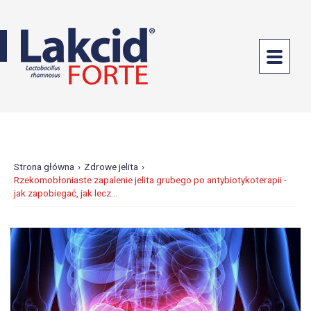
PROBIOTYKI
DOUSTNE
LAKCID
FORTE
LAKCID
ENTERO
›
›
Strona główna
Zdrowe jelita
Rzekomobłoniaste zapalenie jelita grubego po antybiotykoterapii -
PROBIOTYKI
jak zapobiegać, jak lecz...
GINEKOLOGICZNE
ANTYBIOTYKOTERAPIA
ZDROWE
JELITA