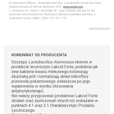
of Clostridium difficile –associated diarrhea: a systematic review and meta-
analysis Annals of Internal Medicine, 2012;
www.annals.org.
5. Dendukuri N., Costa V., McGregor M. i wsp. Probiotic therapy for the
prevention and treatment of Clostridium difficile-associated diarrhea: a
systematic review. CMAJ, 2005; 173: 167–170.
LAK/035/08-2019
KOMUNIKAT OD PRODUCENTA
Szczepy
Lactobacillus rhamnosus
obecne w
produkcie leczniczym Lakcid Forte, podobnie jak
inne bakterie kwasu mlekowego kolonizują
śluzówkę jelit i normalizują skład mikroflory
przewodu pokarmowego zwłaszcza po jego
wyjałowieniu w wyniku stosowania
antybiotykoterapii.
Nie należy przypisywać produktowi Lakcid Forte
działań oraz zastosowań innych niż wskazane w
punktach 4.1 oraz 5.1 Charakterystyki Produktu
Leczniczego.