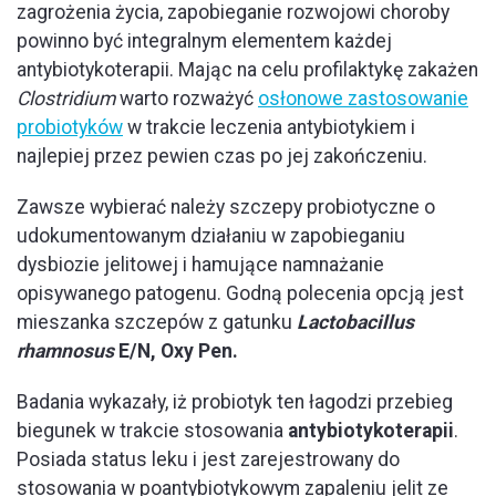
zagrożenia życia, zapobieganie rozwojowi choroby
powinno być integralnym elementem każdej
antybiotykoterapii. Mając na celu profilaktykę zakażen
Clostridium
warto rozważyć
osłonowe zastosowanie
probiotyków
w trakcie leczenia antybiotykiem i
najlepiej przez pewien czas po jej zakończeniu.
Zawsze wybierać należy szczepy probiotyczne o
udokumentowanym działaniu w zapobieganiu
dysbiozie jelitowej i hamujące namnażanie
opisywanego patogenu. Godną polecenia opcją jest
mieszanka szczepów z gatunku
Lactobacillus
rhamnosus
E/N, Oxy Pen.
Badania wykazały, iż probiotyk ten łagodzi przebieg
biegunek w trakcie stosowania
antybiotykoterapii
.
Posiada status leku i jest zarejestrowany do
stosowania w poantybiotykowym zapaleniu jelit ze