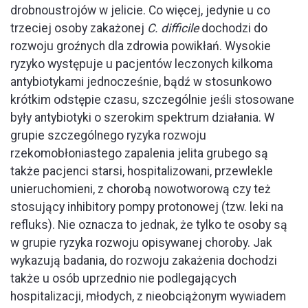
drobnoustrojów w jelicie. Co więcej, jedynie u co
trzeciej osoby zakażonej
C. difficile
dochodzi do
rozwoju groźnych dla zdrowia powikłań. Wysokie
ryzyko występuje u pacjentów leczonych kilkoma
antybiotykami jednocześnie, bądź w stosunkowo
krótkim odstępie czasu, szczególnie jeśli stosowane
były antybiotyki o szerokim spektrum działania. W
grupie szczególnego ryzyka rozwoju
rzekomobłoniastego zapalenia jelita grubego są
także pacjenci starsi, hospitalizowani, przewlekle
unieruchomieni, z chorobą nowotworową czy też
stosujący inhibitory pompy protonowej (tzw. leki na
refluks). Nie oznacza to jednak, że tylko te osoby są
w grupie ryzyka rozwoju opisywanej choroby. Jak
wykazują badania, do rozwoju zakażenia dochodzi
także u osób uprzednio nie podlegających
hospitalizacji, młodych, z nieobciążonym wywiadem