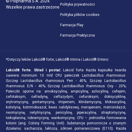
© Polpharma S.A. 2024.
Polityka prywatności
Wszelkie prawa zastrzeżone
Polityka plików cookies
Farmacja Play
Farmacja Praktyczna
*Dotyczy leków Lakcid® forte, Lakcid® Intima i Lakcid® Entero:
Lakcid® forte.
Skład i postać:
Lakcid forte Każda kapsułka twarda
zawiera minimum 10 mld CFU pałeczek Lactobacillus rhamnosus:
Szczep Lactobacillus rhamnosus Pen - 40%; Szczep Lactobacillus
rhamnosus E/N - 40%; Szczep Lactobacillus rhamnosus Oxy - 20%;
Pałeczki oporne na: amoksycylinę, ampicylinę, azlocylinę, cefepim,
cefotaksym, cefradynę, ceftazydym, cefuroksym, doksycyklinę,
erytromycynę, gentamycynę, imipenem, klindamycynę, kloksacylinę,
kolistynę, kotrimoksazol, kwas nalidyksowy, meropenem, metronidazol,
neomycynę, netylmycynę, penicylinę, piperacylinę, streptomycynę,
teikoplaninę, tobramycynę, wankomycynę. CFU – jednostka formowania
kolonii (ang. Colony Forming Unit). Substancje pomocnicze o znanym
działaniu: sacharoza, laktoza, żółcień pomarańczowa (E110). Każda