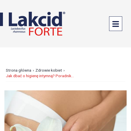
PROBIOTYKI
DOUSTNE
LAKCID
FORTE
LAKCID
ENTERO
›
›
Strona główna
Zdrowie kobiet
Jak dbać o higienę intymną? Poradnik...
PROBIOTYKI
GINEKOLOGICZNE
ANTYBIOTYKOTERAPIA
ZDROWE
JELITA