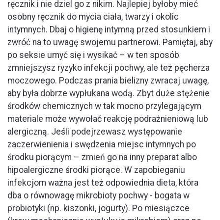
ręcznik i nie dziel go z nikim. Najlepiej byłoby mieć
osobny ręcznik do mycia ciała, twarzy i okolic
intymnych. Dbaj o higienę intymną przed stosunkiem i
zwróć na to uwagę swojemu partnerowi. Pamiętaj, aby
po seksie umyć się i wysikać – w ten sposób
zmniejszysz ryzyko infekcji pochwy, ale też pęcherza
moczowego. Podczas prania bielizny zwracaj uwagę,
aby była dobrze wypłukana wodą. Zbyt duże stężenie
środków chemicznych w tak mocno przylegającym
materiale może wywołać reakcję podrażnieniową lub
alergiczną. Jeśli podejrzewasz występowanie
zaczerwienienia i swędzenia miejsc intymnych po
środku piorącym – zmień go na inny preparat albo
hipoalergiczne środki piorące. W zapobieganiu
infekcjom ważna jest też odpowiednia dieta, która
dba o równowagę mikrobioty pochwy - bogata w
probiotyki (np. kiszonki, jogurty). Po miesiączce