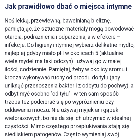
Jak prawidłowo dbać o miejsca intymne
Noś lekką, przewiewną, bawełnianą bieliznę,
pamiętając, że sztuczne materiały mogą powodować
otarcia, podrażnienia i odparzenia, a w efekcie –
infekcje. Do higieny intymnej wybierz delikatne mydło,
najlepiej gdyby miało pH w okolicach 5 (aktualnie
wiele mydeł ma taki odczyn) i używaj go w małej
ilości, codziennie. Pamiętaj, żeby w okolicy sromu i
krocza wykonywać ruchy od przodu do tyłu (aby
uniknąć przenoszenia bakterii z odbytu do pochwy), a
odbyt myć osobno "od tyłu"- w ten sam sposób
trzeba też podcierać się po wypróżnieniu czy
oddawaniu moczu. Nie używaj myjek ani gąbek
wielorazowych, bo nie da się ich utrzymać w idealnej
czystości. Mimo częstego przepłukiwania stają się
siedliskiem patogenów. Często wymieniaj swój