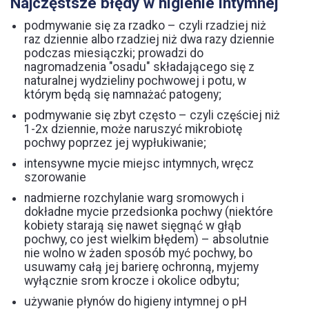
Najczęstsze błędy w higienie intymnej
podmywanie się za rzadko – czyli rzadziej niż
raz dziennie albo rzadziej niż dwa razy dziennie
podczas miesiączki; prowadzi do
nagromadzenia "osadu" składającego się z
naturalnej wydzieliny pochwowej i potu, w
którym będą się namnażać patogeny;
podmywanie się zbyt często – czyli częściej niż
1-2x dziennie, może naruszyć mikrobiotę
pochwy poprzez jej wypłukiwanie;
intensywne mycie miejsc intymnych, wręcz
szorowanie
nadmierne rozchylanie warg sromowych i
dokładne mycie przedsionka pochwy (niektóre
kobiety starają się nawet sięgnąć w głąb
pochwy, co jest wielkim błędem) – absolutnie
nie wolno w żaden sposób myć pochwy, bo
usuwamy całą jej barierę ochronną, myjemy
wyłącznie srom krocze i okolice odbytu;
używanie płynów do higieny intymnej o pH