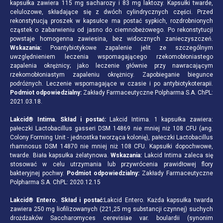
kapsułka zawiera 115 mg sacharozy i 83 mg laktozy. Kapsułki twarde,
celulozowe, składające się z dwóch cylindrycznych części. Przed
rekonstytucją proszek w kapsułce ma postać sypkich, rozdrobnionych
cząstek o zabarwieniu od jasno do ciemnobeżowego. Po rekonstytucji
powstaje homogenna zawiesina, bez widocznych zanieczyszczeń.
Wskazania:
Poantybiotykowe zapalenie jelit ze szczególnym
uwzględnieniem leczenia wspomagającego rzekomobłoniastego
zapalenia okrężnicy; jako leczenie głównie przy nawracającym
rzekomobłoniastym zapaleniu okrężnicy. Zapobieganie biegunce
podróżnych. Leczenie wspomagające w czasie i po antybiotykoterapii.
Podmiot odpowiedzialny:
Zakłady Farmaceutyczne Polpharma S.A. ChPL:
2021.03.18.
Lakcid® Intima. Skład i postać:
Lakcid Intima. 1 kapsułka zawiera:
pałeczki Lactobacillus gasseri DSM 14869 nie mniej niż 108 CFU (ang.
Colony Forming Unit - jednostka tworząca kolonię), pałeczki Lactobacillus
rhamnosus DSM 14870 nie mniej niż 108 CFU. Kapsułki dopochwowe,
twarde. Biała kapsułka żelatynowa.
Wskazania:
Lakcid Intima zaleca się
stosować w celu utrzymania lub przywrócenia prawidłowej flory
bakteryjnej pochwy.
Podmiot odpowiedzialny:
Zakłady Farmaceutyczne
Polpharma S.A. ChPL: 2020.12.15
Lakcid® Entero. Skład i postać:
Lakcid Entero. Każda kapsułka twarda
zawiera 250 mg liofilizowanych (221,25 mg substancji czynnej) suchych
drożdżaków Saccharomyces cerevisiae var. boulardii (synonim