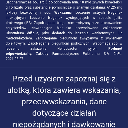
Saccharomyces boulardii) co odpowiada min. 10 mld żywych komórek/1
g liofilizatu oraz substancje pomocnicze o znanym działaniu: 61,25 mg
laktozy bezwodnej i sód.
Wskazania:
Leczenie ostrych biegunek
infekcyjnych. Leczenie biegunek występujących w zespole jelita
drażliwego (IBS). Zapobieganie biegunkom związanym ze stosowaniem
antybiotyków. Nawracająca biegunka spowodowana zakażeniem
Clostridium difficile, jako dodatek do leczenia wankomycyną lub
metronidazolem. Zapobieganie biegunkom związanym z żywieniem
dojelitowym. Zapobieganie biegunkom podróżnych. Wspomagająco w
leczeniu zakażenia Helicobacter pylori.
Podmiot
odpowiedzialny:
Zakłady Farmaceutyczne Polpharma S.A. ChPL:
2021.08.27.
Przed użyciem zapoznaj się z
ulotką, która zawiera wskazania,
przeciwwskazania, dane
dotyczące działań
niepożądanych i dawkowanie