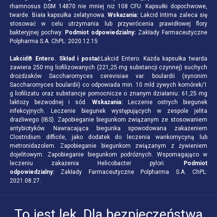
rhamnosus DSM 14870 nie mniej niż 108 CFU. Kapsułki dopochwowe,
twarde. Biała kapsułka żelatynowa.
Wskazania:
Lakcid Intima zaleca się
stosować w celu utrzymania lub przywrócenia prawidłowej flory
bakteryjnej pochwy.
Podmiot odpowiedzialny:
Zakłady Farmaceutyczne
Polpharma S.A. ChPL: 2020.12.15
Lakcid® Entero. Skład i postać:
Lakcid Entero. Każda kapsułka twarda
zawiera 250 mg liofilizowanych (221,25 mg substancji czynnej) suchych
drożdżaków Saccharomyces cerevisiae var. boulardii (synonim
Saccharomyces boulardii) co odpowiada min. 10 mld żywych komórek/1
g liofilizatu oraz substancje pomocnicze o znanym działaniu: 61,25 mg
laktozy bezwodnej i sód.
Wskazania:
Leczenie ostrych biegunek
infekcyjnych. Leczenie biegunek występujących w zespole jelita
drażliwego (IBS). Zapobieganie biegunkom związanym ze stosowaniem
antybiotyków. Nawracająca biegunka spowodowana zakażeniem
Clostridium difficile, jako dodatek do leczenia wankomycyną lub
metronidazolem. Zapobieganie biegunkom związanym z żywieniem
dojelitowym. Zapobieganie biegunkom podróżnych. Wspomagająco w
leczeniu zakażenia Helicobacter pylori.
Podmiot
odpowiedzialny:
Zakłady Farmaceutyczne Polpharma S.A. ChPL:
2021.08.27.
To jest lek. Dla bezpieczeństwa