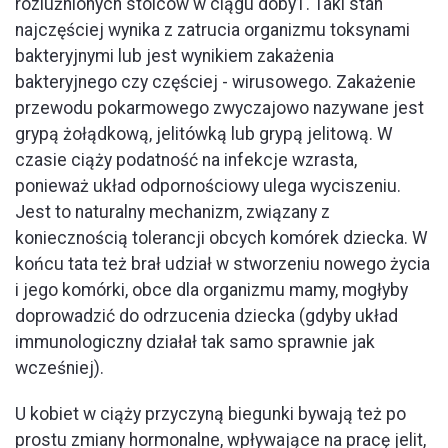
rozluźnionych stolców w ciągu doby1. Taki stan
najczęściej wynika z zatrucia organizmu toksynami
bakteryjnymi lub jest wynikiem zakażenia
bakteryjnego czy częściej - wirusowego. Zakażenie
przewodu pokarmowego zwyczajowo nazywane jest
grypą żołądkową, jelitówką lub grypą jelitową. W
czasie ciąży podatność na infekcje wzrasta,
ponieważ układ odpornościowy ulega wyciszeniu.
Jest to naturalny mechanizm, związany z
koniecznością tolerancji obcych komórek dziecka. W
końcu tata też brał udział w stworzeniu nowego życia
i jego komórki, obce dla organizmu mamy, mogłyby
doprowadzić do odrzucenia dziecka (gdyby układ
immunologiczny działał tak samo sprawnie jak
wcześniej).
U kobiet w ciąży przyczyną biegunki bywają też po
prostu zmiany hormonalne, wpływające na pracę jelit,