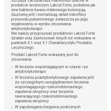
Szczepy Lactobacillus rhamnosus obecne w
produkcie leczniczym Lakcid Forte, podobnie jak
inne bakterie kwasu mlekowego kolonizują
śluzówkę jelit i normalizują skład mikroflory
przewodu pokarmowego zwłaszcza po jego
wyjałowieniu w wyniku stosowania
antybiotykoterapii.
Nie należy przypisywać produktowi Lakcid Forte
działań oraz zastosowań innych niż wskazane w
punktach 4.1 oraz 5.1 Charakterystyki Produktu
Leczniczego.
Produkt Lakcid Forte wskazany jest do
stosowania:
W leczeniu wspomagającym w czasie i po
antybiotykoterapii
W leczeniu poantybiotykowego zapalenia jelit
ze szczególnym uwzględnieniem leczenia
wspomagającego rzekomobłoniastego
zapalenia okrężnicy oraz leczenia
nawracającego rzekomobłoniastego
zapalenia okrężnicy
W zapobieganiu biegunce podróżnych