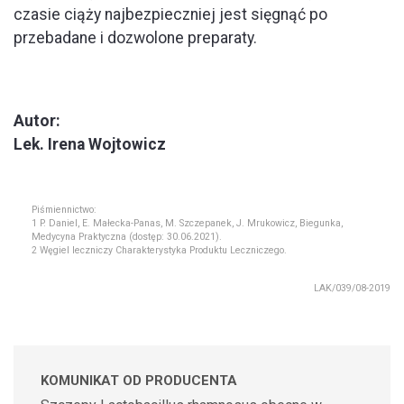
czasie ciąży najbezpieczniej jest sięgnąć po
przebadane i dozwolone preparaty.
Autor:
Lek. Irena Wojtowicz
Piśmiennictwo:
1 P. Daniel, E. Małecka-Panas, M. Szczepanek, J. Mrukowicz, Biegunka,
Medycyna Praktyczna (dostęp: 30.06.2021).
2 Węgiel leczniczy Charakterystyka Produktu Leczniczego.
LAK/039/08-2019
KOMUNIKAT OD PRODUCENTA