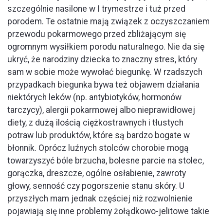
szczególnie nasilone w I trymestrze i tuż przed
porodem. Te ostatnie mają związek z oczyszczaniem
przewodu pokarmowego przed zbliżającym się
ogromnym wysiłkiem porodu naturalnego. Nie da się
ukryć, że narodziny dziecka to znaczny stres, który
sam w sobie może wywołać biegunkę. W rzadszych
przypadkach biegunka bywa też objawem działania
niektórych leków (np. antybiotyków, hormonów
tarczycy), alergii pokarmowej albo nieprawidłowej
diety, z dużą ilością ciężkostrawnych i tłustych
potraw lub produktów, które są bardzo bogate w
błonnik. Oprócz luźnych stolców chorobie mogą
towarzyszyć bóle brzucha, bolesne parcie na stolec,
gorączka, dreszcze, ogólne osłabienie, zawroty
głowy, senność czy pogorszenie stanu skóry. U
przyszłych mam jednak częściej niż rozwolnienie
pojawiają się inne problemy żołądkowo-jelitowe takie