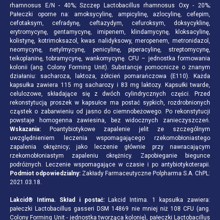
rhamnosus E/N - 40%; Szczep Lactobacillus rhamnosus Oxy - 20%;
Pałeczki oporne na: amoksycylinę, ampicylinę, azlocylinę, cefepim,
cefotaksym, cefradynę, ceftazydym, cefuroksym, doksycyklinę,
erytromycynę, gentamycynę, imipenem, klindamycynę, kloksacylinę,
kolistynę, kotrimoksazol, kwas nalidyksowy, meropenem, metronidazol,
neomycynę, netylmycynę, penicylinę, piperacylinę, streptomycynę,
teikoplaninę, tobramycynę, wankomycynę. CFU – jednostka formowania
kolonii (ang. Colony Forming Unit). Substancje pomocnicze o znanym
działaniu: sacharoza, laktoza, żółcień pomarańczowa (E110). Każda
kapsułka zawiera 115 mg sacharozy i 83 mg laktozy. Kapsułki twarde,
celulozowe, składające się z dwóch cylindrycznych części. Przed
rekonstytucją proszek w kapsułce ma postać sypkich, rozdrobnionych
cząstek o zabarwieniu od jasno do ciemnobeżowego. Po rekonstytucji
powstaje homogenna zawiesina, bez widocznych zanieczyszczeń.
Wskazania:
Poantybiotykowe zapalenie jelit ze szczególnym
uwzględnieniem leczenia wspomagającego rzekomobłoniastego
zapalenia okrężnicy; jako leczenie głównie przy nawracającym
rzekomobłoniastym zapaleniu okrężnicy. Zapobieganie biegunce
podróżnych. Leczenie wspomagające w czasie i po antybiotykoterapii.
Podmiot odpowiedzialny:
Zakłady Farmaceutyczne Polpharma S.A. ChPL:
2021.03.18.
Lakcid® Intima. Skład i postać:
Lakcid Intima. 1 kapsułka zawiera:
pałeczki Lactobacillus gasseri DSM 14869 nie mniej niż 108 CFU (ang.
Colony Forming Unit - jednostka tworząca kolonię), pałeczki Lactobacillus