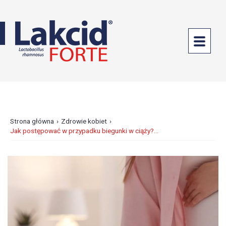
PROBIOTYKI
DOUSTNE
LAKCID
FORTE
LAKCID
ENTERO
›
›
Strona główna
Zdrowie kobiet
Jak postępować w przypadku biegunki w ciąży?...
PROBIOTYKI
GINEKOLOGICZNE
ANTYBIOTYKOTERAPIA
ZDROWE
JELITA