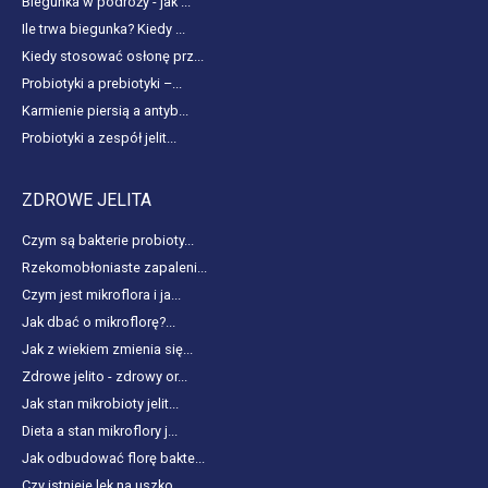
Biegunka w podróży - jak ...
Ile trwa biegunka? Kiedy ...
Kiedy stosować osłonę prz...
Probiotyki a prebiotyki –...
Karmienie piersią a antyb...
Probiotyki a zespół jelit...
ZDROWE JELITA
Czym są bakterie probioty...
Rzekomobłoniaste zapaleni...
Czym jest mikroflora i ja...
Jak dbać o mikroflorę?...
Jak z wiekiem zmienia się...
Zdrowe jelito - zdrowy or...
Jak stan mikrobioty jelit...
Dieta a stan mikroflory j...
Jak odbudować florę bakte...
Czy istnieje lek na uszko...