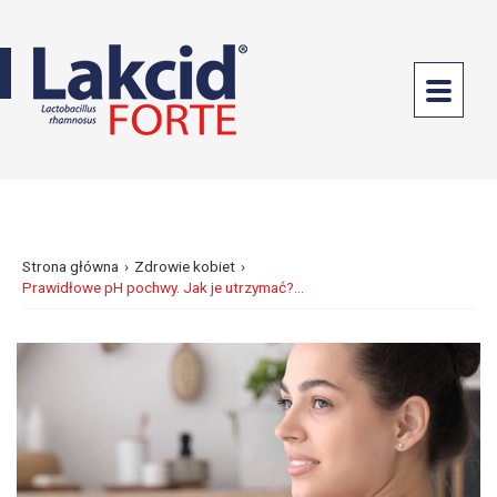
PROBIOTYKI
DOUSTNE
LAKCID
FORTE
LAKCID
ENTERO
›
›
Strona główna
Zdrowie kobiet
Prawidłowe pH pochwy. Jak je utrzymać?...
PROBIOTYKI
GINEKOLOGICZNE
ANTYBIOTYKOTERAPIA
ZDROWE
JELITA