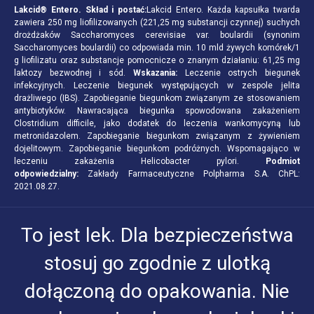
Lakcid® Entero. Skład i postać:
Lakcid Entero. Każda kapsułka twarda
zawiera 250 mg liofilizowanych (221,25 mg substancji czynnej) suchych
drożdżaków Saccharomyces cerevisiae var. boulardii (synonim
Saccharomyces boulardii) co odpowiada min. 10 mld żywych komórek/1
g liofilizatu oraz substancje pomocnicze o znanym działaniu: 61,25 mg
laktozy bezwodnej i sód.
Wskazania:
Leczenie ostrych biegunek
infekcyjnych. Leczenie biegunek występujących w zespole jelita
drażliwego (IBS). Zapobieganie biegunkom związanym ze stosowaniem
antybiotyków. Nawracająca biegunka spowodowana zakażeniem
Clostridium difficile, jako dodatek do leczenia wankomycyną lub
metronidazolem. Zapobieganie biegunkom związanym z żywieniem
dojelitowym. Zapobieganie biegunkom podróżnych. Wspomagająco w
leczeniu zakażenia Helicobacter pylori.
Podmiot
odpowiedzialny:
Zakłady Farmaceutyczne Polpharma S.A. ChPL:
2021.08.27.
To jest lek. Dla bezpieczeństwa
stosuj go zgodnie z ulotką
dołączoną do opakowania. Nie