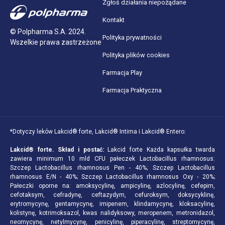
Zgłoś działania niepożądane
Kontakt
© Polpharma S.A. 2024.
Polityka prywatności
Wszelkie prawa zastrzeżone
Polityka plików cookies
Farmacja Play
Farmacja Praktyczna
*Dotyczy leków Lakcid® forte, Lakcid® Intima i Lakcid® Entero:
Lakcid® forte.
Skład i postać:
Lakcid forte Każda kapsułka twarda
zawiera minimum 10 mld CFU pałeczek Lactobacillus rhamnosus:
Szczep Lactobacillus rhamnosus Pen - 40%; Szczep Lactobacillus
rhamnosus E/N - 40%; Szczep Lactobacillus rhamnosus Oxy - 20%;
Pałeczki oporne na: amoksycylinę, ampicylinę, azlocylinę, cefepim,
cefotaksym, cefradynę, ceftazydym, cefuroksym, doksycyklinę,
erytromycynę, gentamycynę, imipenem, klindamycynę, kloksacylinę,
kolistynę, kotrimoksazol, kwas nalidyksowy, meropenem, metronidazol,
neomycynę, netylmycynę, penicylinę, piperacylinę, streptomycynę,