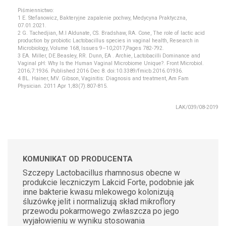
Piśmiennictwo:
1 E. Stefanowicz, Bakteryjne zapalenie pochwy, Medycyna Praktyczna,
07.01.2021.
2 G. Tachedjian, M.l Aldunate, CS. Bradshaw, RA. Cone, The role of lactic acid
production by probiotic Lactobacillus species in vaginal health, Research in
Microbiology, Volume 168, Issues 9–10,2017,Pages 782-792.
3 EA. Miller, DE.Beasley, RR. Dunn, EA . Archie, Lactobacilli Dominance and
Vaginal pH: Why Is the Human Vaginal Microbiome Unique?. Front Microbiol.
2016;7:1936. Published 2016 Dec 8. doi:10.3389/fmicb.2016.01936.
4 BL. Hainer, MV. Gibson, Vaginitis: Diagnosis and treatment, Am Fam
Physician. 2011 Apr 1;83(7):807-815.
LAK/039/08-2019
KOMUNIKAT OD PRODUCENTA
Szczepy Lactobacillus rhamnosus obecne w
produkcie leczniczym Lakcid Forte, podobnie jak
inne bakterie kwasu mlekowego kolonizują
śluzówkę jelit i normalizują skład mikroflory
przewodu pokarmowego zwłaszcza po jego
wyjałowieniu w wyniku stosowania