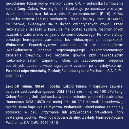
teikoplaninę, tobramycynę, wankomycynę. CFU – jednostka formowania
kolonii (ang. Colony Forming Unit). Substancje pomocnicze o znanym
działaniu: sacharoza, laktoza, żółcień pomarańczowa (E110). Każda
kapsułka zawiera 115 mg sacharozy i 83 mg laktozy. Kapsułki twarde,
celulozowe, składające się z dwóch cylindrycznych części. Przed
rekonstytucją proszek w kapsułce ma postać sypkich, rozdrobnionych
cząstek o zabarwieniu od jasno do ciemnobeżowego. Po rekonstytucji
powstaje homogenna zawiesina, bez widocznych zanieczyszczeń.
Wskazania:
Poantybiotykowe zapalenie jelit ze szczególnym
uwzględnieniem leczenia wspomagającego rzekomobłoniastego
zapalenia okrężnicy; jako leczenie głównie przy nawracającym
rzekomobłoniastym zapaleniu okrężnicy. Zapobieganie biegunce
podróżnych. Leczenie wspomagające w czasie i po antybiotykoterapii.
Podmiot odpowiedzialny:
Zakłady Farmaceutyczne Polpharma S.A. ChPL:
2021.03.18.
Lakcid® Intima. Skład i postać:
Lakcid Intima. 1 kapsułka zawiera:
pałeczki Lactobacillus gasseri DSM 14869 nie mniej niż 108 CFU (ang.
Colony Forming Unit - jednostka tworząca kolonię), pałeczki Lactobacillus
rhamnosus DSM 14870 nie mniej niż 108 CFU. Kapsułki dopochwowe,
twarde. Biała kapsułka żelatynowa.
Wskazania:
Lakcid Intima zaleca się
stosować w celu utrzymania lub przywrócenia prawidłowej flory
bakteryjnej pochwy.
Podmiot odpowiedzialny:
Zakłady Farmaceutyczne
Polpharma S.A. ChPL: 2020.12.15