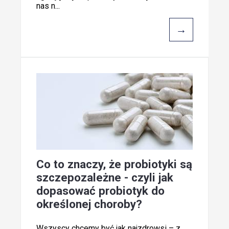
nas n...
→
Co to znaczy, że probiotyki są
szczepozależne - czyli jak
dopasować probiotyk do
określonej choroby?
Wszyscy chcemy być jak najzdrowsi – z