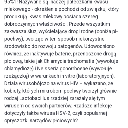
95%1! Nazywane są inaczej pałeczkami kwasu
mlekowego - określenie pochodzi od związku, który
produkują. Kwas mlekowy posiada szereg
dobroczynnych właściwości. Przede wszystkim
zakwasza śluz, wyścielający drogi rodne (obniża pH
pochwy), tworząc w ten sposób niekorzystne
środowisko do rozwoju patogenów. Udowodniono
również, że inaktywuje baterie, przenoszone drogą
płciową, takie jak Chlamydia trachomatis (wywołuje
chlamydiozę) i Neisseria gonorrhoeae (wywołuje
rzeżączkę) w warunkach in vitro (laboratoryjnych).
Działa wirusobójczo na wirus HIV – wykazano, że
kobiety, których mikrobom pochwy tworzył głównie
rodzaj Lactobacillus rzadziej zarażały się tym
wirusem od swoich partnerów. Rzadsze infekcje
dotyczyły także wirusa HSV-2, czyli popularnej
opryszczki narządów płciowych2.