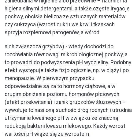
zaniedbania w higienie albo przeciwnie – nadmierna
higiena silnymi detergentami, a także częste irygacje
pochwy, obcisła bielizna ze sztucznych materiałów
czy cukrzyca (wzrost cukru we krwi i tkankach
sprzyja rozplemowi patogenów, a wśród
nich zwłaszcza grzybów) - wtedy dochodzi do
rozchwiania równowagi mikrobiologicznej pochwy, a
to prowadzi do podwyższenia pH wydzieliny. Podobny
efekt występuje także fizjologicznie, np. w ciąży i po
menopauzie. W pierwszym przypadku
odpowiedzialne są za to hormony ciążowe, a w
drugim obniżenie poziomu hormonów płciowych
(efekt przekwitania) i zanik gruczołów śluzowych –
wywołuje to nasiloną suchość dróg rodnych i utrudnia
utrzymanie kwaśnego pH w związku ze znaczną
redukcją bakterii kwasu mlekowego. Każdy wzrost
wartości pH wiąże się ze wzrostem